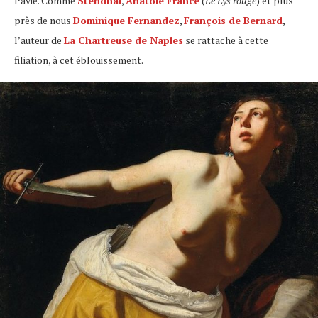
Pavie. Comme
Stendhal
,
Anatole France
(
Le Lys rouge
) et plus
près de nous
Dominique Fernandez
,
François de Bernard
,
l’auteur de
La Chartreuse de Naples
se rattache à cette
filiation, à cet éblouissement.