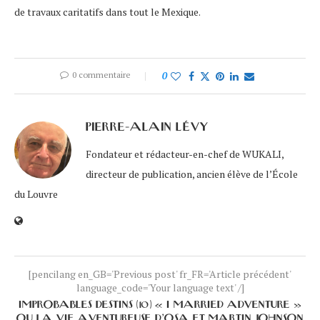
de travaux caritatifs dans tout le Mexique.
0 commentaire
0
PIERRE-ALAIN LÉVY
Fondateur et rédacteur-en-chef de WUKALI,
directeur de publication, ancien élève de l’École
du Louvre
[pencilang en_GB='Previous post' fr_FR='Article précédent'
language_code='Your language text' /]
IMPROBABLES DESTINS (10) « I MARRIED ADVENTURE »
OU LA VIE AVENTUREUSE D’OSA ET MARTIN JOHNSON