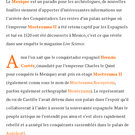
Le
Mexique
est un paradis pour les archéologues, de nouvelles
fouilles viennent d’apporter d’intéressantes informations sur
l’arrivée des Conquistadors. Les restes d’un palais aztèque où
l’empereur
Moctezuma II
a été retenu captif par les Espagnols
et tué en 1520 ont été découverts à Mexico, c’est ce que révèle
dans une enquête le magazine
Live Science
.
A
insi l’on sait que le conquistador espagnol
Hernán
Cortés
, (mandaté par l’empereur Charles le Quint
pour conquérir le Mexique) avait pris en otage
Moctezuma II
(
également connu sous le nom de
Moctezuma Xocoyotzin
,
parfois également orthographié
Montezuma
). Le représentant
du roi de Castille l’avait détenu dans son palais dans l’espoir qu’il
collaborerait à l’aider à asseoir la souverainté espagnole. Mais le
peuple aztèque ne l’entendit pas ainsi et s’est alors rapidement
rebellé et a assiégé les conquérants rassemblés dans le palais de
Axayácatl
.