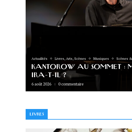
Actualités
Livres, Arts, Scènes
Musiques
Scènes &
 maître
KANTOROW AU SOMMET : M
toiles à
IRA-T-IL ?
re
6 août 2026
0 commentaire
LIVRES