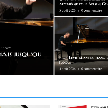
apothéose pour Nelson Go
5 août 2026
0 commentaire
 Théâtre
AIS JUSQU’OÙ
Igor Levit géant du piano
Roque
4 août 2026
0 commentaire
Mon ami C