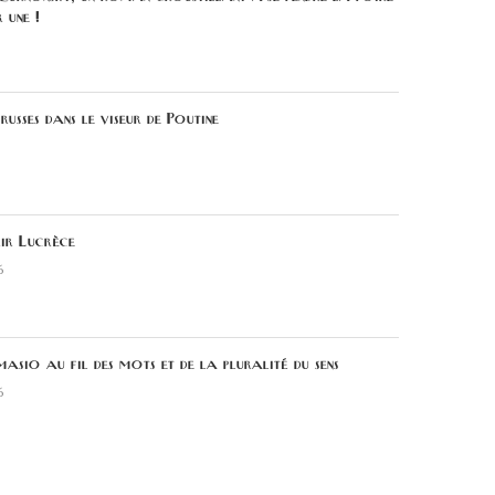
r une !
russes dans le viseur de Poutine
ir Lucrèce
6
sio au fil des mots et de la pluralité du sens
6