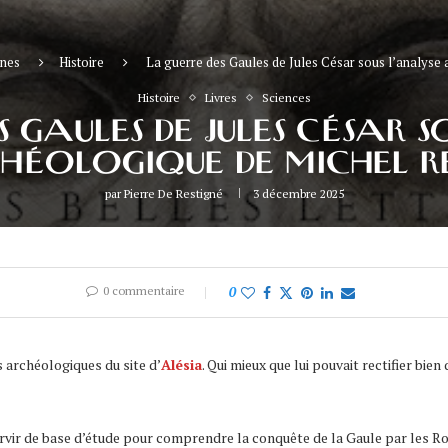
ènes
Histoire
La guerre des Gaules de Jules César sous l’analyse
Histoire
Livres
Sciences
S GAULES DE JULES CÉSAR S
HÉOLOGIQUE DE MICHEL R
par
Pierre De Restigné
3 décembre 2025
0 commentaire
0
s archéologiques du site d’
Alésia
. Qui mieux que lui pouvait rectifier bie
ervir de base d’étude pour comprendre la conquête de la Gaule par les R