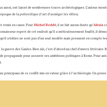
x aussi, ont laissé de nombreuses traces archéologiques. L’auteur montre q
e époque de la
poliorcétique
(l’art d’assiéger les villes).
st remis en cause. Pour
Michel Reddé
, il ne fait aucun doute qu’
Alésia
co
onnaisseur expert de cet endroit qu’il a méticuleusement fouillé, il dém
) qu’il a bâties ne sont pas d’un seul modèle mais prennent en compte le
 la guerre des Gaules. Bien sûr, c’est d’abord un chef d’œuvre littéraire. M
e propagande pour assouvir ses ambitions politiques à Rome. Pour autan
t.
lieux principaux de ce conflit mis en valeur grâce à l’archéologie. On pen