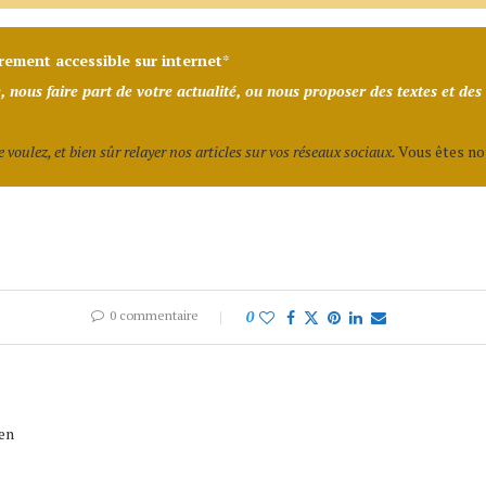
brement accessible sur internet
*
, nous faire part de votre actualité, ou nous proposer des textes et des 
voulez, et bien sûr relayer nos articles sur vos réseaux sociaux.
Vous êtes not
0 commentaire
0
ien