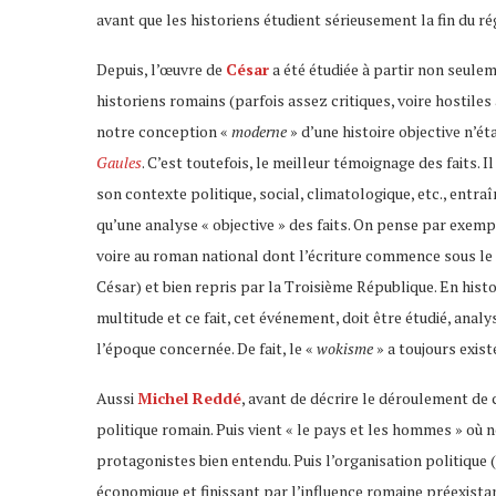
avant que les historiens étudient sérieusement la fin du ré
Depuis, l’œuvre de
César
a été étudiée à partir non seule
historiens romains (parfois assez critiques, voire hostiles
notre conception «
moderne
» d’une histoire objective n’ét
Gaules
. C’est toutefois, le meilleur témoignage des faits. Il 
son contexte politique, social, climatologique, etc., entr
qu’une analyse « objective » des faits. On pense par exemp
voire au roman national dont l’écriture commence sous le 
César) et bien repris par la Troisième République. En histo
multitude et ce fait, cet événement, doit être étudié, anal
l’époque concernée. De fait, le «
wokisme
» a toujours existé
Aussi
Michel Reddé
, avant de décrire le déroulement de 
politique romain. Puis vient « le pays et les hommes » où 
protagonistes bien entendu. Puis l’organisation politique (
économique et finissant par l’influence romaine préexista