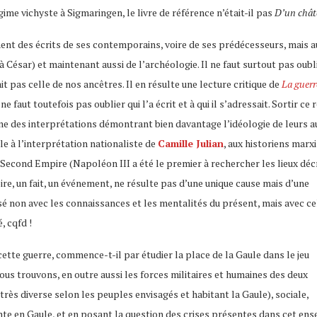
gime vichyste à Sigmaringen, le livre de référence n’était-il pas
D’un chât
ment des écrits de ses contemporains, voire de ses prédécesseurs, mais a
 à César) et maintenant aussi de l’archéologie. Il ne faut surtout pas oubl
ait pas celle de nos ancêtres. Il en résulte une lecture critique de
La guerr
ne faut toutefois pas oublier qui l’a écrit et à qui il s’adressait. Sortir ce 
aîne des interprétations démontrant bien davantage l’idéologie de leurs a
le à l’interprétation nationaliste de
Camille Julian
, aux historiens marxi
Second Empire (Napoléon III a été le premier à rechercher les lieux déc
ire, un fait, un événement, ne résulte pas d’une unique cause mais d’une
ysé non avec les connaissances et les mentalités du présent, mais avec ce
, cqfd !
cette guerre, commence-t-il par étudier la place de la Gaule dans le jeu
nous trouvons, en outre aussi les forces militaires et humaines des deux
très diverse selon les peuples envisagés et habitant la Gaule), sociale,
nte en Gaule, et en posant la question des crises présentes dans cet en