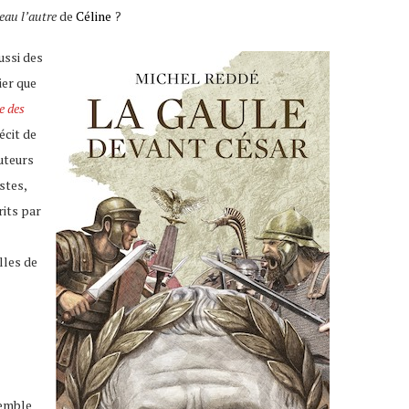
eau l’autre
de
Céline
?
ussi des
ier que
e des
récit de
uteurs
stes,
rits par
lles de
semble