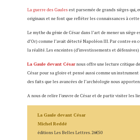
La guerre des Gaules
est parsemée de grands sièges qui, eu
originaux et ne font que refléter les connaissances à cett
Le mythe du génie de César dans l’art de mener un siège e
d’Or) comme l’avait détecté Napoléon III. Par contre en c
la réalité. Les enceintes (d’investissements et défensives
La Gaule devant César
nous offre une lecture critique de
César pour sa gloire et pensé aussi comme un instrument d
des faits que les avancées de l’archéologie nous apporten
A nous de relire l’œuvre de César et de partir visiter les 
La Gaule devant César
Michel Reddé
éditions Les Belles Lettres. 26€50