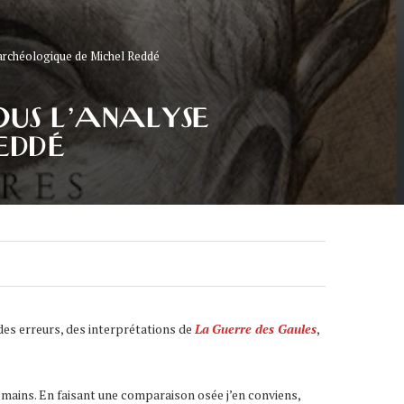
 archéologique de Michel Reddé
OUS L’ANALYSE
EDDÉ
n des erreurs, des interprétations de
La
Guerre des Gaules
,
omains. En faisant une comparaison osée j’en conviens,