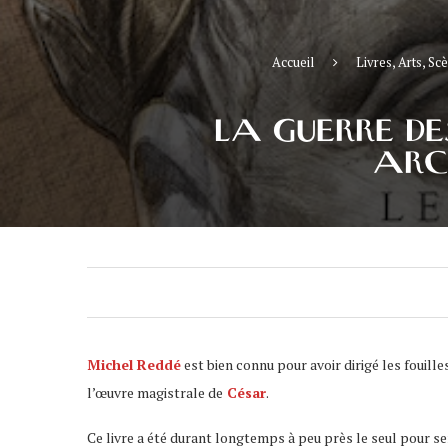
Accueil
Livres, Arts, Sc
LA GUERRE DE
ARC
Michel Reddé
est bien connu pour avoir dirigé les fouille
l’œuvre magistrale de
César
.
Ce livre a été durant longtemps à peu près le seul pour s