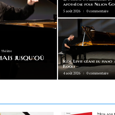
apothéose pour Nelson Go
5 août 2026
0 commentaire
 Théâtre
AIS JUSQU’OÙ
Igor Levit géant du piano
Roque
4 août 2026
0 commentaire
Mon ami C