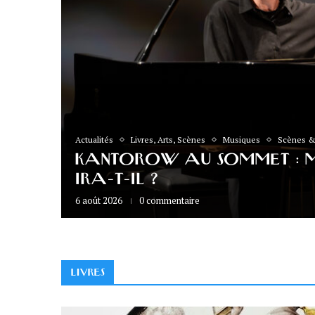
Actualités
Livres, Arts, Scènes
Musiques
Scènes &
 maître
KANTOROW AU SOMMET : M
toiles à
IRA-T-IL ?
re
6 août 2026
0 commentaire
LIVRES