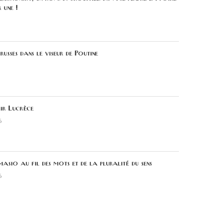
r une !
russes dans le viseur de Poutine
ir Lucrèce
6
sio au fil des mots et de la pluralité du sens
6